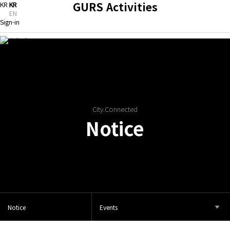
GURS Activities
KR
KR
EN
Sign-in
Publications
Notice
City.Connected
Notice
Community
Notice
Events